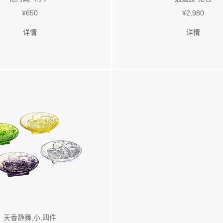
¥650
¥2,980
详情
详情
天香静舞,小,四件