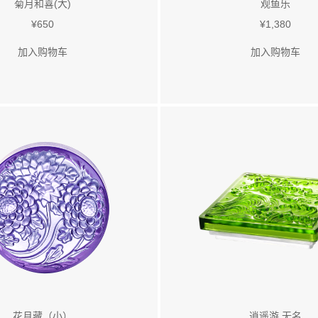
菊月和喜(大)
观鱼乐
¥650
¥1,380
加入购物车
加入购物车
花月藏（小）
逍遥游 无名