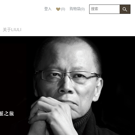
登入
(
0
)
购物袋
(
0
)
关于LIULI