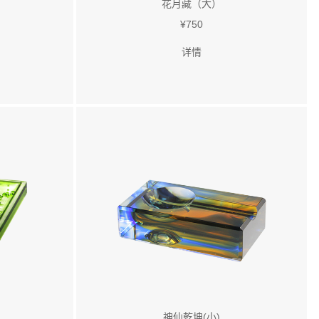
花月藏（大）
¥750
详情
神仙乾坤(小)