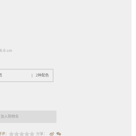
.6 cm
透
2种配色
加入购物车
好评：
分享：