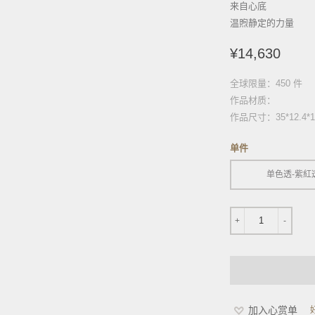
来自心底
温煦静定的力量
¥14,630
全球限量：450 件
作品材质：
作品尺寸：35*12.4*16
单件
单色透-紫紅
1
+
-
加入心赏单