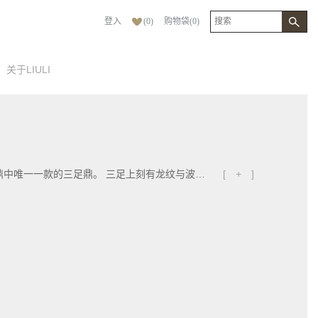
登入
(
0
)
购物袋
(
0
)
关于LIULI
《直而温》，是九鼎中唯一一款的三足鼎。 三足上刻有龙纹与波纹，有「龙现而云雨至」意涵。 古有龙现兴云雨，云雨利万物的说法， 因此有万事具备，水到渠成的吉祥祝福。 而鼎身的笔直设计，灵感来源是「桥」， 桥，沟通的媒介， 是聆听与广纳各方， 是步步相聚一起， 最终在中心，在圆里， 汇聚一个相容并蓄的圆满。 直而温，正直诚心且友善温润。 所以在《直而温》的整体设计上， 以桥、寓意了正直坦率， 并因诚心，四方来聚 鼎足的波纹和龙纹， 它的功到自然成， 温润并蓄地，向中心蕴纳一个圆满。
[ + ]