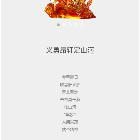
义勇昂轩定山河
[ + ]
金甲耀日
映忠肝义胆
青龙擎定
奋神勇千秋
壮山河
镇乾坤
人间兴茂
武圣精神