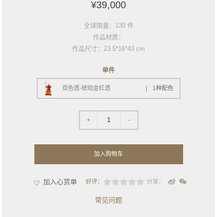
¥39,000
全球限量：130 件
作品材质：
作品尺寸：23.5*16*43 cm
单件
双色透-琥珀金红透
1种配色
1
+
-
加入购物车
加入心赏单
好评：
分享：
常见问题