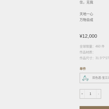
住，无我
天地一心
万物自成
¥12,000
全球限量：460 件
作品材质：
作品尺寸：31.5*7*27
单件
双色透-宝兰
1
+
-