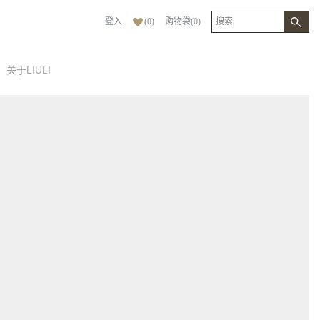
登入
(
0
)
购物袋
(
0
)
关于LIULI
[ + ]