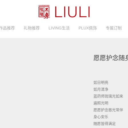
作品推荐
礼物推荐
LIVING生活
PLUX佩饰
专属订制
愿愿护念随身
如日明亮
如月清净
蓝药师琉璃光如来
遍照光明
愿愿护念慈光常伴
身心安乐
随愿皆得满足