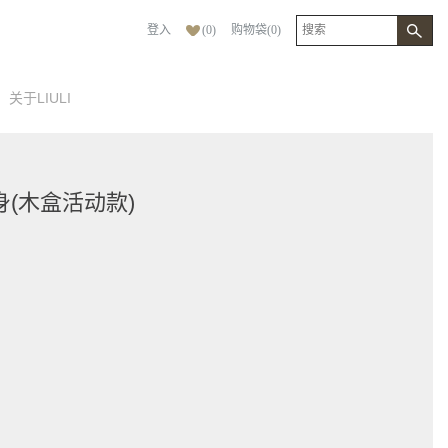
登入
(
0
)
购物袋
(
0
)
关于LIULI
(木盒活动款)
[ + ]