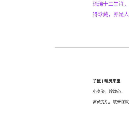
琉璃十二生肖，
得珍藏，亦是人
子鼠 | 精灵来宝
小身姿，玲珑心，
富藏先机，敏善谋就