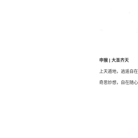
申猴 | 大圣齐天
上天遁地，逍遥自在
奇思妙想，自在随心