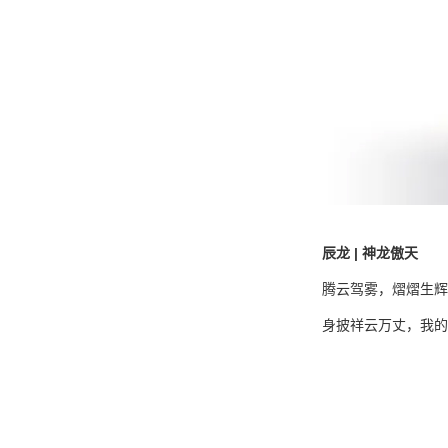
辰龙 | 神龙傲天
腾云驾雾，熠熠生辉
身披祥云万丈，我的