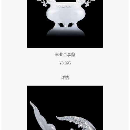
丰业合享鼎
¥3,395
详情