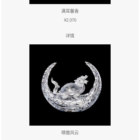
满耳馨香
¥2,070
详情
啸傲风云