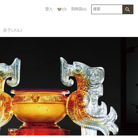
登入
(
0
)
购物袋
(
0
)
关于LIULI