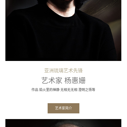
亚洲琉璃艺术先锋
艺术家 杨惠姗
作品 焰火里的禅静 无相无无相 澄明之悟等
艺术家简介