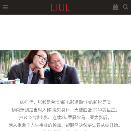
80年代，张毅是台湾“新电影运动”中的新锐导演
杨惠姗则是当时人称“魔鬼身材、天使脸蛋”的华美巨星。
拍过124部电影、连续3年荣获金马、亚太影后。
两人相会于人生事业的顶峰、却毅然决然要试着从零开始。