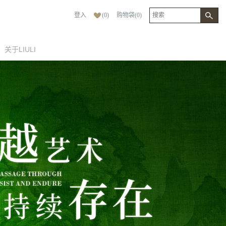
登入
(
0
)
购物袋
(
0
)
关于LIULI